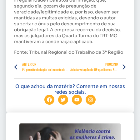
irregularidade nos autos de infração, que,
segundo ela, gozam de presunção de
veracidade/legitimidade e, por isso, devem ser
mantidas as multas exigidas, devendo o autor
suportar o ônus pelo descumprimento de sua
obrigação legal. A empresa recorreu da decisão,
mas os julgadores da Quarta Turma do TRT-MG
mantiveram a condenação aplicada.
Fonte: Tribunal Regional do Trabalho da 3ª Região
ANTERIOR
PRÓXIMO
PL permite dedução do Imposto de Renda de doações para combate à covid-19
Adiada votação de MP que liberou R$ 639 milhões para combate à covid-19
O que achou da matéria? Comente em nossas
redes sociais.