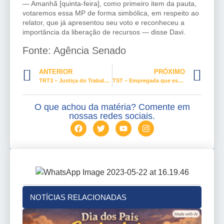
— Amanhã [quinta-feira], como primeiro item da pauta,
votaremos essa MP de forma simbólica, em respeito ao
relator, que já apresentou seu voto e reconheceu a
importância da liberação de recursos — disse Davi.
Fonte: Agência Senado
ANTERIOR
PRÓXIMO
TRT3 – Justiça do Trabalho mantém auto de infração por descumprimento de regras alusivas a horas extras
TST – Empregada que esperava 20 minutos por transporte da empresa tem direito a hora extra
O que achou da matéria? Comente em
nossas redes sociais.
NOTÍCIAS RELACIONADAS