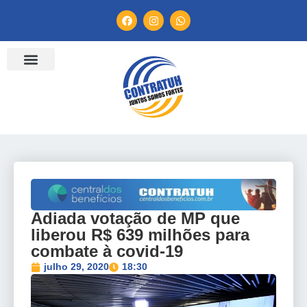
ENTIDADES FILIADAS
BANCO DE CONVENÇÕES
TV CONTRATUH
CANAL DE DENÚNCIA
Adiada votação de MP que
liberou R$ 639 milhões para
combate à covid-19
julho 29, 2020
18:30