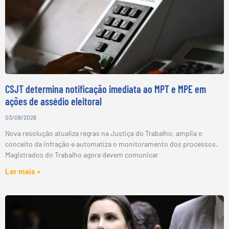
CSJT determina notificação imediata ao MPT e MPE em
ações de assédio eleitoral
03/08/2026
Nova resolução atualiza regras na Justiça do Trabalho, amplia o
conceito da infração e automatiza o monitoramento dos processos.
Magistrados do Trabalho agora devem comunicar
Ler mais »