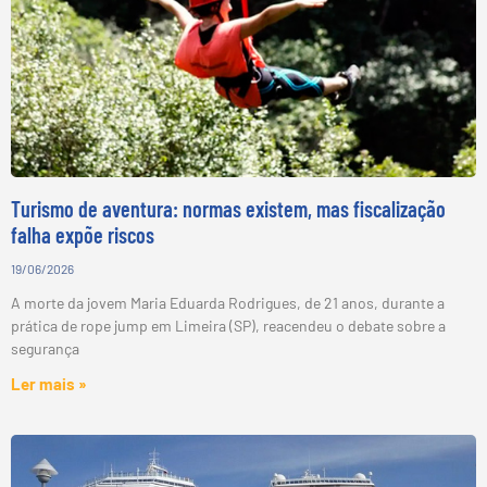
Turismo de aventura: normas existem, mas fiscalização
falha expõe riscos
19/06/2026
A morte da jovem Maria Eduarda Rodrigues, de 21 anos, durante a
prática de rope jump em Limeira (SP), reacendeu o debate sobre a
segurança
Ler mais »