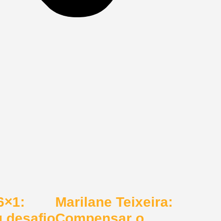
6×1:
Marilane Teixeira:
 desafio
Compensar o