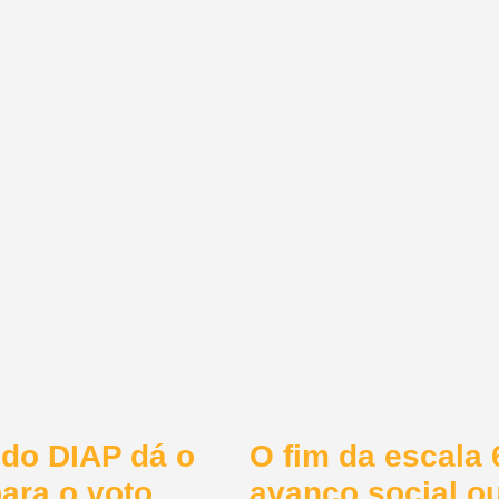
 do DIAP dá o
O fim da escala 
para o voto
avanço social ou