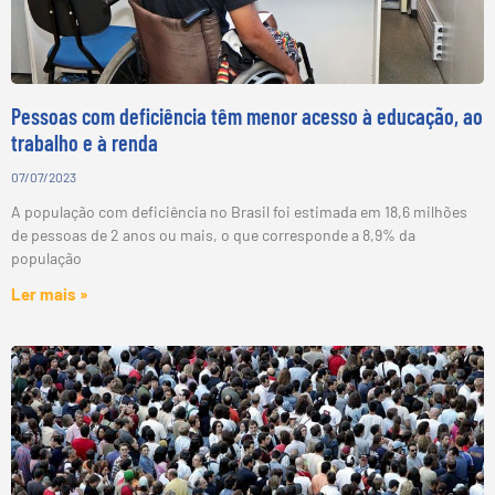
Pessoas com deficiência têm menor acesso à educação, ao
trabalho e à renda
07/07/2023
A população com deficiência no Brasil foi estimada em 18,6 milhões
de pessoas de 2 anos ou mais, o que corresponde a 8,9% da
população
Ler mais »