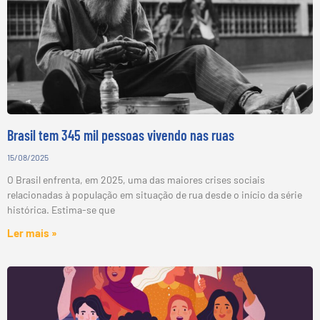
Brasil tem 345 mil pessoas vivendo nas ruas
15/08/2025
O Brasil enfrenta, em 2025, uma das maiores crises sociais
relacionadas à população em situação de rua desde o início da série
histórica. Estima-se que
Ler mais »