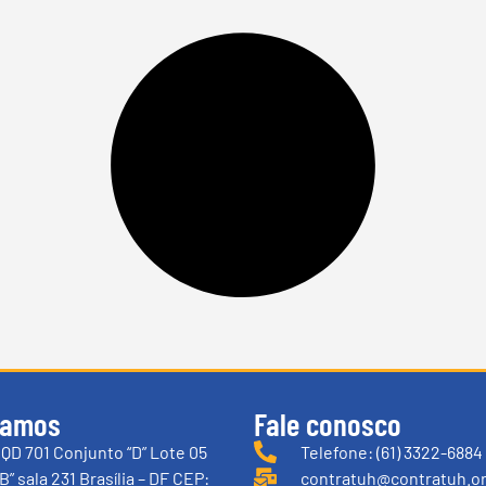
tamos
Fale conosco
QD 701 Conjunto “D” Lote 05
Telefone: (61) 3322-6884
B” sala 231 Brasília – DF CEP:
contratuh@contratuh.or