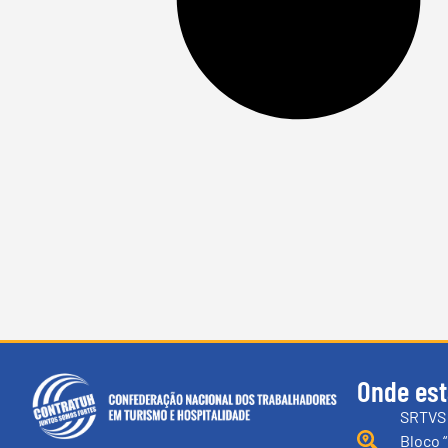
Onde es
SRTVS 
Bloco “