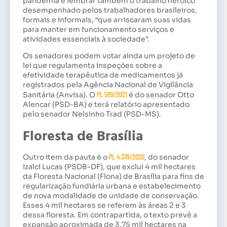
pandemia e lembrar também o trabalho heróico
desempenhado pelos trabalhadores brasileiros,
formais e informais, “que arriscaram suas vidas
para manter em funcionamento serviços e
atividades essenciais à sociedade”.
Os senadores podem votar ainda um projeto de
lei que regulamenta inspeções sobre a
efetividade terapêutica de medicamentos já
registrados pela Agência Nacional de Vigilância
Sanitária (Anvisa). O
PL 589/2021
é do senador Otto
Alencar (PSD-BA) e terá relatório apresentado
pelo senador Nelsinho Trad (PSD-MS).
Floresta de Brasília
Outro item da pauta é o
PL 4.379/2020
, do senador
Izalci Lucas (PSDB-DF), que exclui 4 mil hectares
da Floresta Nacional (Flona) de Brasília para fins de
regularização fundiária urbana e estabelecimento
de nova modalidade de unidade de conservação.
Esses 4 mil hectares se referem às áreas 2 e 3
dessa floresta. Em contrapartida, o texto prevê a
expansão aproximada de 3,75 mil hectares na