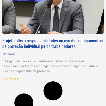
Projeto altera responsabilidades no uso dos equipamentos
de proteção individual pelos trabalhadores
10/11/2021
O Projeto de Lei 2249/21 define e atualiza os deveres e as
responsabilidades dos empregadores e dos empregados quanto ao
uso de equipamento de proteção
Ler mais »