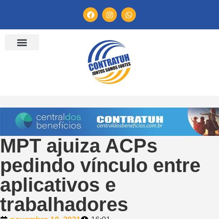
ENTIDADES FILIADAS
BANCO DE CONVENÇÕES
TV CONTRATUH
CANAL DE DENÚNCIA
MPT ajuiza ACPs
pedindo vínculo entre
aplicativos e
trabalhadores