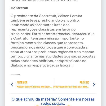
de forma presencial em Belo Horizonte.
Contratuh
O presidente da Contratuh, Wilson Pereira
também esteve prestigiando o encontro,
lembrando as constantes lutas das
representações classistas em favor do
trabalhador. Entre as interferências, destacou que
a Contratuh tem uma missão importante no
fortalecimento das classes que representa,
buscando, nos encontros a que é convocada a
estar atenta aos problemas regionais e ao mesmo
tempo, vigilante nas atividades que são propostas
pelas entidades políticas, sempre calcada no
diálogo e no respeito à causa laboral.
……….
ANTERIOR
PRÓXIMO
Pessoas com Deficiência tem apoio do MTur a atrativos turísticos
Sobe expectativa de vida do brasileiro, mostra o IBGE
O que achou da matéria? Comente em nossas
redes sociais.