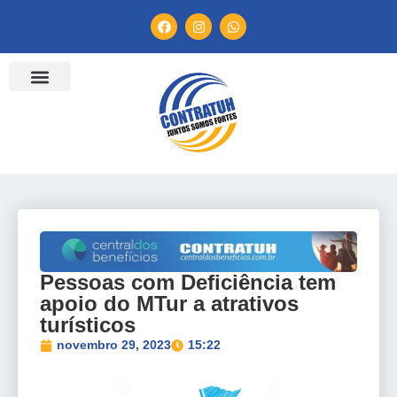
ENTIDADES FILIADAS
BANCO DE CONVENÇÕES
TV CONTRATUH
CANAL DE DENÚNCIA
Pessoas com Deficiência tem
apoio do MTur a atrativos
turísticos
novembro 29, 2023
15:22