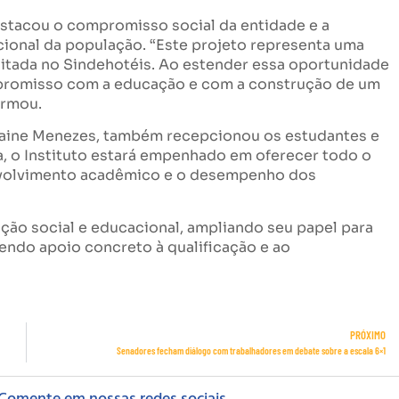
destacou o compromisso social da entidade e a
ional da população. “Este projeto representa uma
sitada no Sindehotéis. Ao estender essa oportunidade
promisso com a educação e com a construção de um
irmou.
slaine Menezes, também recepcionou os estudantes e
la, o Instituto estará empenhado em oferecer todo o
nvolvimento acadêmico e o desempenho dos
uação social e educacional, ampliando seu papel para
cendo apoio concreto à qualificação e ao
PRÓXIMO
Senadores fecham diálogo com trabalhadores em debate sobre a escala 6×1
Comente em nossas redes sociais.