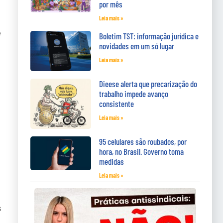
por mês
Leia mais »
e
Boletim TST: informação jurídica e
novidades em um só lugar
Leia mais »
Dieese alerta que precarização do
trabalho impede avanço
consistente
Leia mais »
95 celulares são roubados, por
hora, no Brasil. Governo toma
medidas
Leia mais »
s