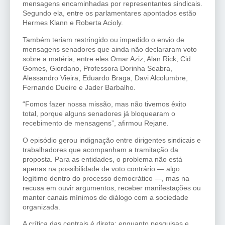
mensagens encaminhadas por representantes sindicais.
Segundo ela, entre os parlamentares apontados estão
Hermes Klann e Roberta Acioly.
Também teriam restringido ou impedido o envio de
mensagens senadores que ainda não declararam voto
sobre a matéria, entre eles Omar Aziz, Alan Rick, Cid
Gomes, Giordano, Professora Dorinha Seabra,
Alessandro Vieira, Eduardo Braga, Davi Alcolumbre,
Fernando Dueire e Jader Barbalho.
“Fomos fazer nossa missão, mas não tivemos êxito
total, porque alguns senadores já bloquearam o
recebimento de mensagens”, afirmou Rejane.
O episódio gerou indignação entre dirigentes sindicais e
trabalhadores que acompanham a tramitação da
proposta. Para as entidades, o problema não está
apenas na possibilidade de voto contrário — algo
legítimo dentro do processo democrático —, mas na
recusa em ouvir argumentos, receber manifestações ou
manter canais mínimos de diálogo com a sociedade
organizada.
A crítica das centrais é direta: enquanto pesquisas e