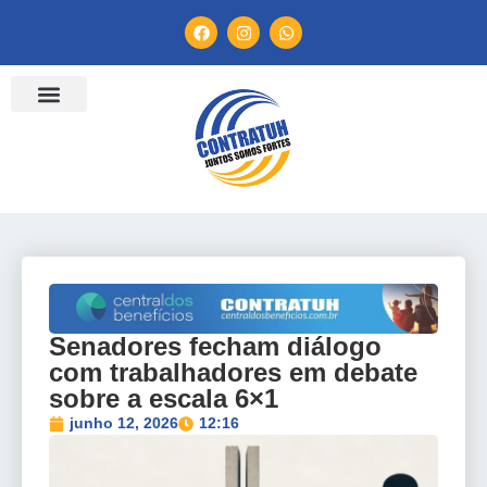
ENTIDADES FILIADAS
BANCO DE CONVENÇÕES
TV CONTRATUH
CANAL DE DENÚNCIA
Senadores fecham diálogo
com trabalhadores em debate
sobre a escala 6×1
junho 12, 2026
12:16