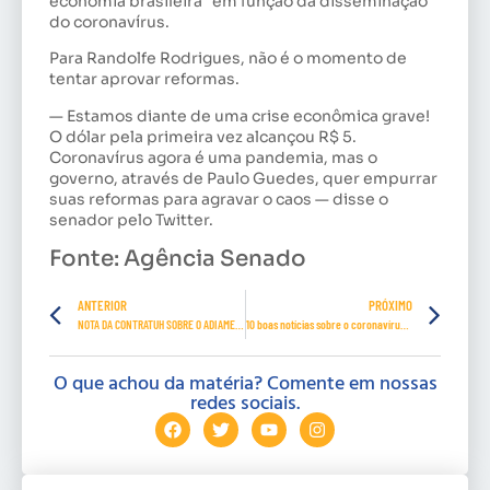
economia brasileira” em função da disseminação
do coronavírus.
Para Randolfe Rodrigues, não é o momento de
tentar aprovar reformas.
— Estamos diante de uma crise econômica grave!
O dólar pela primeira vez alcançou R$ 5.
Coronavírus agora é uma pandemia, mas o
governo, através de Paulo Guedes, quer empurrar
suas reformas para agravar o caos — disse o
senador pelo Twitter.
Fonte: Agência Senado
ANTERIOR
PRÓXIMO
NOTA DA CONTRATUH SOBRE O ADIAMENTO DO VIVER MULHER
10 boas notícias sobre o coronavírus em meio a “pandemia de medo”
O que achou da matéria? Comente em nossas
redes sociais.