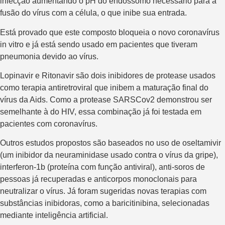
infecção aumentando o pH do endossomo necessário para a
fusão do vírus com a célula, o que inibe sua entrada.
Está provado que este composto bloqueia o novo coronavírus
in vitro e já está sendo usado em pacientes que tiveram
pneumonia devido ao vírus.
Lopinavir e Ritonavir são dois inibidores de protease usados ​​
como terapia antiretroviral que inibem a maturação final do
vírus da Aids. Como a protease SARSCov2 demonstrou ser
semelhante à do HIV, essa combinação já foi testada em
pacientes com coronavírus.
Outros estudos propostos são baseados no uso de oseltamivir
(um inibidor da neuraminidase usado contra o vírus da gripe),
interferon-1b ​​(proteína com função antiviral), anti-soros de
pessoas já recuperadas e anticorpos monoclonais para
neutralizar o vírus. Já foram sugeridas novas terapias com
substâncias inibidoras, como a baricitinibina, selecionadas
mediante inteligência artificial.