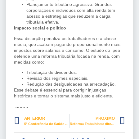
Planejamento tributário agressivo: Grandes
corporações e indivíduos com alta renda têm
acesso a estratégias que reduzem a carga
tributária efetiva.
Impacto social e político
Essa distorção penaliza os trabalhadores e a classe
média, que acabam pagando proporcionalmente mais
impostos sobre salários e consumo. O estudo do Ipea
defende uma reforma tributária focada na renda, com
medidas como:
Tributação de dividendos.
Revisão dos regimes especiais.
Redução das desigualdades na arrecadação.
Esse debate é essencial para corrigir injustiças
históricas e tornar o sistema mais justo e eficiente.
………
ANTERIOR
PRÓXIMO
5ª Conferência de Saúde do Trabalhador reforça políticas de proteção e inclusão
Reforma Trabalhista: direitos, desafios e resistências desde 2017