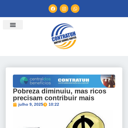
ENTIDADES FILIADAS
BANCO DE CONVENÇÕES
TV CONTRATUH
CANAL DE DENÚNCIA
Pobreza diminuiu, mas ricos
precisam contribuir mais
julho 9, 2025
10:22