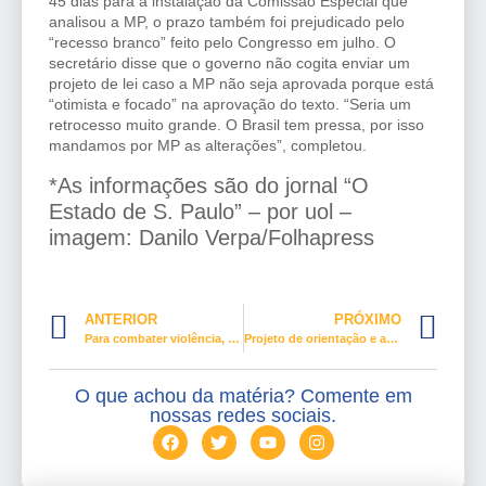
45 dias para a instalação da Comissão Especial que
analisou a MP, o prazo também foi prejudicado pelo
“recesso branco” feito pelo Congresso em julho. O
secretário disse que o governo não cogita enviar um
projeto de lei caso a MP não seja aprovada porque está
“otimista e focado” na aprovação do texto. “Seria um
retrocesso muito grande. O Brasil tem pressa, por isso
mandamos por MP as alterações”, completou.
*As informações são do jornal “O
Estado de S. Paulo” – por uol –
imagem: Danilo Verpa/Folhapress
ANTERIOR
PRÓXIMO
Para combater violência, governo de SP lança site voltado para mulheres
Projeto de orientação e atendimento psicológico para agressores de mulheres pode virar lei federal
O que achou da matéria? Comente em
nossas redes sociais.