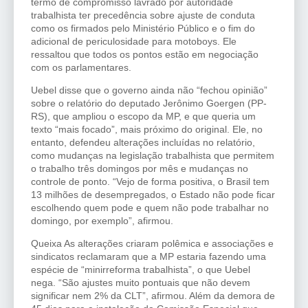
termo de compromisso lavrado por autoridade
trabalhista ter precedência sobre ajuste de conduta
como os firmados pelo Ministério Público e o fim do
adicional de periculosidade para motoboys. Ele
ressaltou que todos os pontos estão em negociação
com os parlamentares.
Uebel disse que o governo ainda não “fechou opinião”
sobre o relatório do deputado Jerônimo Goergen (PP-
RS), que ampliou o escopo da MP, e que queria um
texto “mais focado”, mais próximo do original. Ele, no
entanto, defendeu alterações incluídas no relatório,
como mudanças na legislação trabalhista que permitem
o trabalho três domingos por mês e mudanças no
controle de ponto. “Vejo de forma positiva, o Brasil tem
13 milhões de desempregados, o Estado não pode ficar
escolhendo quem pode e quem não pode trabalhar no
domingo, por exemplo”, afirmou.
Queixa As alterações criaram polêmica e associações e
sindicatos reclamaram que a MP estaria fazendo uma
espécie de “minirreforma trabalhista”, o que Uebel
nega. “São ajustes muito pontuais que não devem
significar nem 2% da CLT”, afirmou. Além da demora de