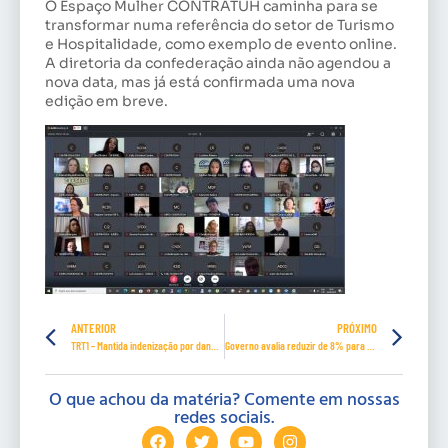
O Espaço Mulher CONTRATUH caminha para se
transformar numa referência do setor de Turismo
e Hospitalidade, como exemplo de evento online.
A diretoria da confederação ainda não agendou a
nova data, mas já está confirmada uma nova
edição em breve.
ANTERIOR
PRÓXIMO
TRT1 – Mantida indenização por danos morais e anulação de demissão por justa causa a trabalhador acusado de roubo
Governo avalia reduzir de 8% para 6% contribuição sobre salário do trabalhador para o FGTS
O que achou da matéria? Comente em nossas
redes sociais.