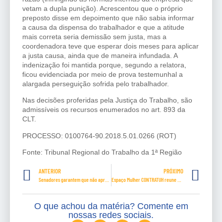
vetam a dupla punição). Acrescentou que o próprio
preposto disse em depoimento que não sabia informar
a causa da dispensa do trabalhador e que a atitude
mais correta seria demissão sem justa, mas a
coordenadora teve que esperar dois meses para aplicar
a justa causa, ainda que de maneira infundada. A
indenização foi mantida porque, segundo a relatora,
ficou evidenciada por meio de prova testemunhal a
alargada perseguição sofrida pelo trabalhador.
Nas decisões proferidas pela Justiça do Trabalho, são
admissíveis os recursos enumerados no art. 893 da
CLT.
PROCESSO: 0100764-90.2018.5.01.0266 (ROT)
Fonte: Tribunal Regional do Trabalho da 1ª Região
ANTERIOR
PRÓXIMO
Senadores garantem que não aprovarão ‘nova CPMF’
Espaço Mulher CONTRATUH reune mulheres sindicalistas de todo o Brasil para discutir as dificuldades do gênero feminino na pandemia
O que achou da matéria? Comente em
nossas redes sociais.