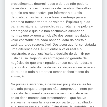
procedimentos determinados e de que não poderia
haver divergência nos valores declarados. Ressaltou
que ele era responsável por informar a quantia
depositada nas bananas e fazer a entrega para a
empresa transportadora de valores. Explicou que as
bananas não eram preenchidas corretamente pelo ex-
empregado e que ele não costumava cumprir as
normas que exigem a inclusão dos seguintes dados:
valor constante em cada banana, data da coleta e
assinatura do responsável. Destacou que foi constatada
uma diferença de R$ 382 entre o valor real e o
registrado, o que justificaria a decisão de demitir por
justa causa. Rejeitou as afirmações do gerente de
negócios de que era xingado por sua coordenadora e
que foi difamado diante de seus colegas ao ser acusado
de roubo e toda a empresa tomar conhecimento da
acusação.
Na primeira instância, a demissão por justa causa foi
anulada porque a empresa não comprovou – nem por
meio do depoimento pessoal de seu preposto e nem
pelos depoimentos das testemunhas – que houve
efetivamente uma falta grave por parte do trabalhador
que justificasse a punição. Além disso, foi deferida uma