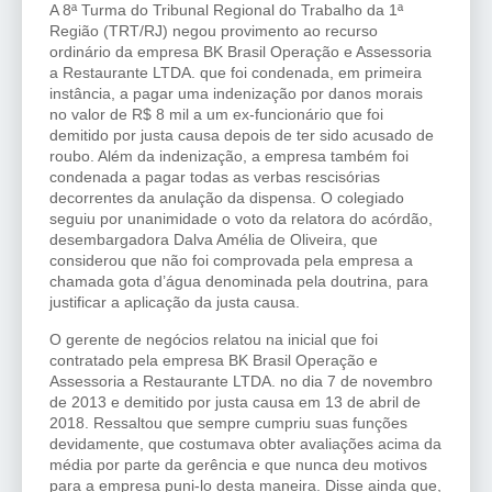
A 8ª Turma do Tribunal Regional do Trabalho da 1ª
Região (TRT/RJ) negou provimento ao recurso
ordinário da empresa BK Brasil Operação e Assessoria
a Restaurante LTDA. que foi condenada, em primeira
instância, a pagar uma indenização por danos morais
no valor de R$ 8 mil a um ex-funcionário que foi
demitido por justa causa depois de ter sido acusado de
roubo. Além da indenização, a empresa também foi
condenada a pagar todas as verbas rescisórias
decorrentes da anulação da dispensa. O colegiado
seguiu por unanimidade o voto da relatora do acórdão,
desembargadora Dalva Amélia de Oliveira, que
considerou que não foi comprovada pela empresa a
chamada gota d’água denominada pela doutrina, para
justificar a aplicação da justa causa.
O gerente de negócios relatou na inicial que foi
contratado pela empresa BK Brasil Operação e
Assessoria a Restaurante LTDA. no dia 7 de novembro
de 2013 e demitido por justa causa em 13 de abril de
2018. Ressaltou que sempre cumpriu suas funções
devidamente, que costumava obter avaliações acima da
média por parte da gerência e que nunca deu motivos
para a empresa puni-lo desta maneira. Disse ainda que,