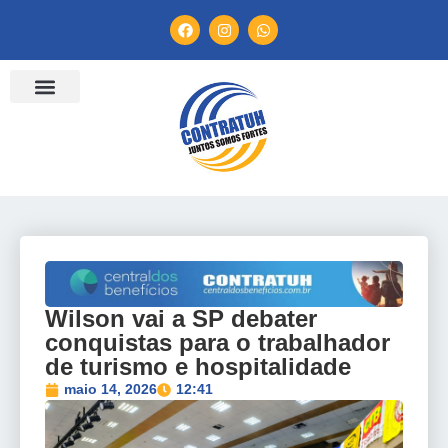
ENTIDADES FILIADAS
BANCO DE CONVENÇÕES
TV CONTRATUH
CANAL DE DENÚNCIA
Wilson vai a SP debater
conquistas para o trabalhador
de turismo e hospitalidade
maio 14, 2026
12:41