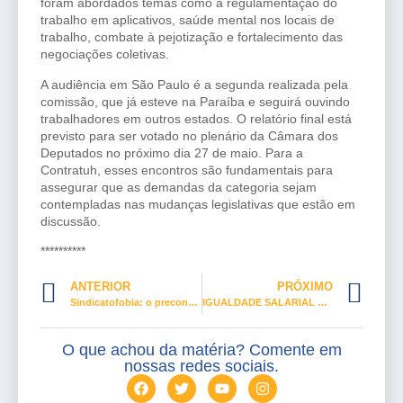
foram abordados temas como a regulamentação do
trabalho em aplicativos, saúde mental nos locais de
trabalho, combate à pejotização e fortalecimento das
negociações coletivas.
A audiência em São Paulo é a segunda realizada pela
comissão, que já esteve na Paraíba e seguirá ouvindo
trabalhadores em outros estados. O relatório final está
previsto para ser votado no plenário da Câmara dos
Deputados no próximo dia 27 de maio. Para a
Contratuh, esses encontros são fundamentais para
assegurar que as demandas da categoria sejam
contempladas nas mudanças legislativas que estão em
discussão.
**********
ANTERIOR
PRÓXIMO
Sindicatofobia: o preconceito e os riscos aos direitos sociais e trabalhistas
IGUALDADE SALARIAL Agora é lei: mulher vai ganhar igual ao homem
O que achou da matéria? Comente em
nossas redes sociais.