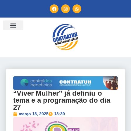
ENTIDADES FILIADAS
BANCO DE CONVENÇÕES
TV CONTRATUH
CANAL DE DENÚNCIA
“Viver Mulher” já definiu o
tema e a programação do dia
27
março 18, 2025
13:30