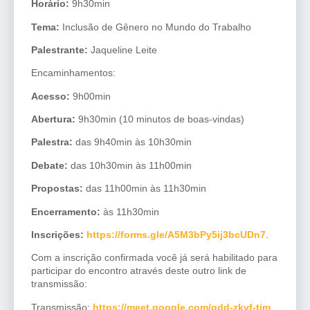
Horário:
9h30min
Tema:
Inclusão de Gênero no Mundo do Trabalho
Palestrante:
Jaqueline Leite
Encaminhamentos:
Acesso:
9h00min
Abertura:
9h30min (10 minutos de boas-vindas)
Palestra:
das 9h40min às 10h30min
Debate:
das 10h30min às 11h00min
Propostas:
das 11h00min às 11h30min
Encerramento:
às 11h30min
Inscrições:
https://forms.gle/A5M3bPy5ij3bcUDn7
.
Com a inscrição confirmada você já será habilitado para
participar do encontro através deste outro link de
transmissão:
Transmissão:
https://meet.google.com/qdd-zkvf-tjm