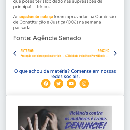
que possa ter sido dado nas supressões da
principal — frisou.
As
sugestões de mudança
foram aprovadas na Comissão
de Constituição e Justiça (CCJ) na semana
passada.
Fonte: Agência Senado
ANTERIOR
PRÓXIMO
Proteção aos idosos poderá ter leis feitas pela União e pelos estados
CDH debate trabalho e Previdência na próxima quinta
O que achou da matéria? Comente em nossas
redes sociais.