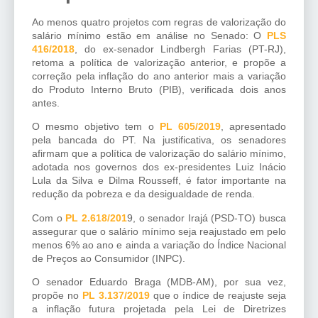
Ao menos quatro projetos com regras de valorização do
salário mínimo estão em análise no Senado: O
PLS
416/2018
, do ex-senador Lindbergh Farias (PT-RJ),
retoma a política de valorização anterior, e propõe a
correção pela inflação do ano anterior mais a variação
do Produto Interno Bruto (PIB), verificada dois anos
antes.
O mesmo objetivo tem o
PL 605/2019
, apresentado
pela bancada do PT. Na justificativa, os senadores
afirmam que a política de valorização do salário mínimo,
adotada nos governos dos ex-presidentes Luiz Inácio
Lula da Silva e Dilma Rousseff, é fator importante na
redução da pobreza e da desigualdade de renda.
Com o
PL 2.618/201
9, o senador Irajá (PSD-TO) busca
assegurar que o salário mínimo seja reajustado em pelo
menos 6% ao ano e ainda a variação do Índice Nacional
de Preços ao Consumidor (INPC).
O senador Eduardo Braga (MDB-AM), por sua vez,
propõe no
PL 3.137/2019
que o índice de reajuste seja
a inflação futura projetada pela Lei de Diretrizes