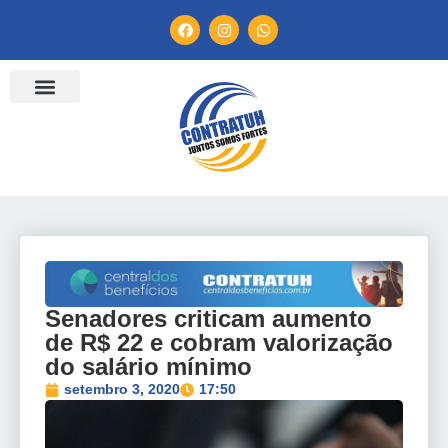
ENTIDADES FILIADAS
BANCO DE CONVENÇÕES
TV CONTRATUH
CANAL DE DENÚNCIA
Senadores criticam aumento
de R$ 22 e cobram valorização
do salário mínimo
setembro 3, 2020
17:50