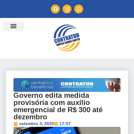
ENTIDADES FILIADAS
BANCO DE CONVENÇÕES
TV CONTRATUH
CANAL DE DENÚNCIA
Governo edita medida
provisória com auxílio
emergencial de R$ 300 até
dezembro
setembro 3, 2020
17:57