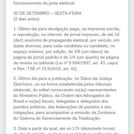
funcionamento da junta eleitoral.
30 DE SETEMBRO – SEXTA-FEIRA
(2 dias antes)
1. Último dia para divulgação paga, na imprensa escrita,
e reprodução, na internet, de jornal impresso, de até 10
(dez) anúncios de propaganda eleitoral, por veículo, em
datas diversas, para cada candidata ou candidato, no
espaço máximo, por edição, de 1/8 (um oitavo) de
página de jornal padrão e de 1/4 (um quarto) de página
de revista ou tabloide (Lei nº 9.504/1997, art. 43, caput
e Res.-TSE nº 23.610/19, art. 42).
2. Último dia para a publicação, no Diário da Justiça
Eletrônico, ou na forma estabelecida pelos tribunais
eleitorais, do edital convocando os(as) representantes
do Ministério Público, da Ordem dos Advogados do
Brasil e os(as) fiscais, delegadas e delegados dos
partidos políticos, das federações de partidos e das
coligações, para acompanhar a emissão da Zerésima
do Sistema de Gerenciamento da Totalização.
3. Data a partir da qual, até as 17h (dezessete horas)
do dia da eleição, poderá ser realizada a verificação da