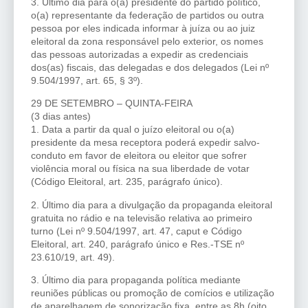
3. Último dia para o(a) presidente do partido político,
o(a) representante da federação de partidos ou outra
pessoa por eles indicada informar à juíza ou ao juiz
eleitoral da zona responsável pelo exterior, os nomes
das pessoas autorizadas a expedir as credenciais
dos(as) fiscais, das delegadas e dos delegados (Lei nº
9.504/1997, art. 65, § 3º).
29 DE SETEMBRO – QUINTA-FEIRA
(3 dias antes)
1. Data a partir da qual o juízo eleitoral ou o(a)
presidente da mesa receptora poderá expedir salvo-
conduto em favor de eleitora ou eleitor que sofrer
violência moral ou física na sua liberdade de votar
(Código Eleitoral, art. 235, parágrafo único).
2. Último dia para a divulgação da propaganda eleitoral
gratuita no rádio e na televisão relativa ao primeiro
turno (Lei nº 9.504/1997, art. 47, caput e Código
Eleitoral, art. 240, parágrafo único e Res.-TSE nº
23.610/19, art. 49).
3. Último dia para propaganda política mediante
reuniões públicas ou promoção de comícios e utilização
de aparelhagem de sonorização fixa, entre as 8h (oito