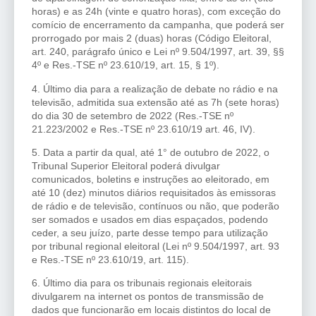
horas) e as 24h (vinte e quatro horas), com exceção do
comício de encerramento da campanha, que poderá ser
prorrogado por mais 2 (duas) horas (Código Eleitoral,
art. 240, parágrafo único e Lei nº 9.504/1997, art. 39, §§
4º e Res.-TSE nº 23.610/19, art. 15, § 1º).
4. Último dia para a realização de debate no rádio e na
televisão, admitida sua extensão até as 7h (sete horas)
do dia 30 de setembro de 2022 (Res.-TSE nº
21.223/2002 e Res.-TSE nº 23.610/19 art. 46, IV).
5. Data a partir da qual, até 1° de outubro de 2022, o
Tribunal Superior Eleitoral poderá divulgar
comunicados, boletins e instruções ao eleitorado, em
até 10 (dez) minutos diários requisitados às emissoras
de rádio e de televisão, contínuos ou não, que poderão
ser somados e usados em dias espaçados, podendo
ceder, a seu juízo, parte desse tempo para utilização
por tribunal regional eleitoral (Lei nº 9.504/1997, art. 93
e Res.-TSE nº 23.610/19, art. 115).
6. Último dia para os tribunais regionais eleitorais
divulgarem na internet os pontos de transmissão de
dados que funcionarão em locais distintos do local de