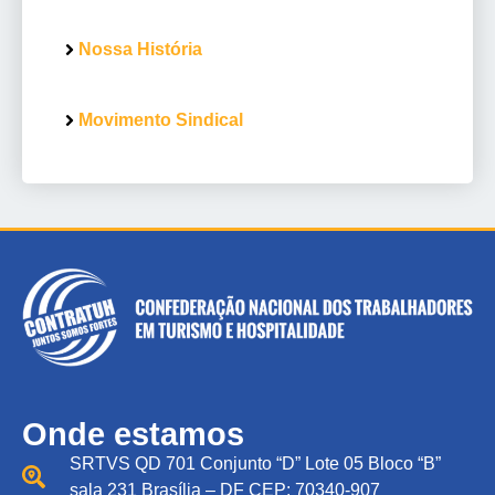
Nossa História
Movimento Sindical
Onde estamos
SRTVS QD 701 Conjunto “D” Lote 05 Bloco “B”
sala 231 Brasília – DF CEP: 70340-907