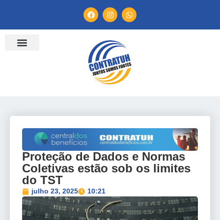
ENTIDADES FILIADAS
BANCO DE CONVENÇÕES
TV CONTRATUH
CANAL DE DENÚNCIA
Proteção de Dados e Normas
Coletivas estão sob os limites
do TST
julho 23, 2025
10:21