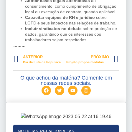
Adotar bases legais alternativas
ao
consentimento, como cumprimento de obrigação
legal ou execução de contrato, quando aplicável.
Capacitar equipes de RH e jurídico
sobre
LGPD e seus impactos nas relações de trabalho.
Incluir sindicatos no debate
sobre proteção de
dados, garantindo que os interesses dos
trabalhadores sejam respeitados.
………
ANTERIOR
PRÓXIMO
Dia da Luta da População em Situação de Rua entra no calendário nacional
Projeto propõe medidas contra assédio e violência misóginos no trabalho
O que achou da matéria? Comente em
nossas redes sociais.
NOTÍCIAS RELACIONADAS