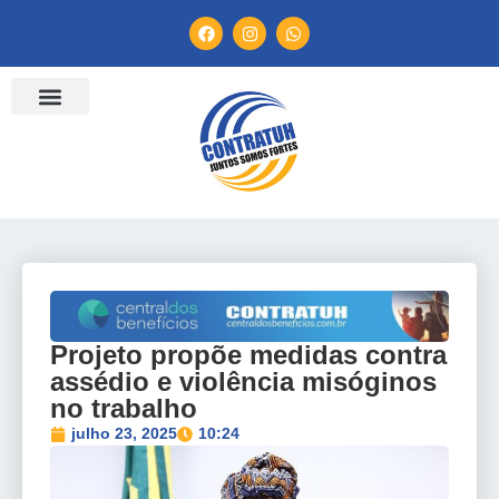
ENTIDADES FILIADAS
BANCO DE CONVENÇÕES
TV CONTRATUH
CANAL DE DENÚNCIA
Projeto propõe medidas contra
assédio e violência misóginos
no trabalho
julho 23, 2025
10:24