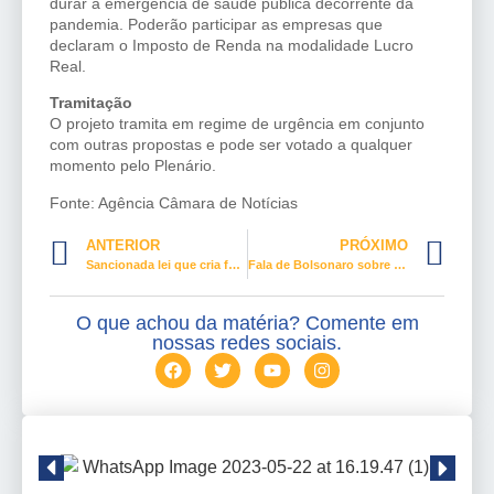
durar a emergência de saúde pública decorrente da
pandemia. Poderão participar as empresas que
declaram o Imposto de Renda na modalidade Lucro
Real.
Tramitação
O projeto tramita em
regime de urgência
em conjunto
com outras propostas e pode ser votado a qualquer
momento pelo Plenário.
Fonte: Agência Câmara de Notícias
ANTERIOR
PRÓXIMO
Sancionada lei que cria formulário de avaliação de risco para mulheres vítimas de violência
Fala de Bolsonaro sobre China causa polêmica em reunião da CRE com chanceler
O que achou da matéria? Comente em
nossas redes sociais.