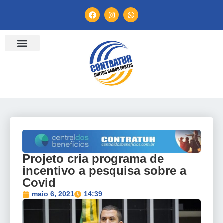
ENTIDADES FILIADAS
BANCO DE CONVENÇÕES
TV CONTRATUH
CANAL DE DENÚNCIA
Projeto cria programa de
incentivo a pesquisa sobre a
Covid
maio 6, 2021
14:39