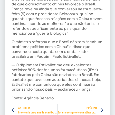
de que o crescimento chinês favorece o Brasil.
França revelou ainda que conversou nesta quarta-
feira (5) com o presidente Bolsonaro, que lhe
garantiu que “nossas relações com a China devem
continuar sendo as melhores” e que não teria se
referido especificamente ao país quando
mencionou a “guerra biológica”.
O ministro reforçou que o Brasil não tem “nenhum
problema político com a China” e disse que
conversou nesta quinta com o embaixador
brasileiro em Pequim, Paulo Estivallet.
— O diplomata Estivallet me deu excelentes
notícias: 80% dos insumos farmacêuticos (IFAs)
fabricados pela China são enviados ao Brasil. Em
contato que teve com autoridades chinesas hoje,
Estivallet me comunicou que eles continuarão
priorizando nosso país — esclareceu França.
Fonte: Agência Senado
ANTERIOR
PRÓXIMO
Projeto cria programa de incentivo a pesquisa sobre a Covid
Governo veta projeto que adiava prazo de entrega da declaração do IR