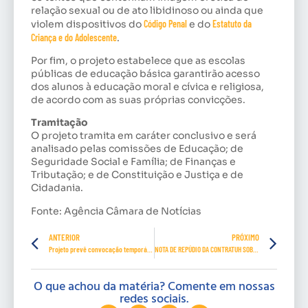
relação sexual ou de ato libidinoso ou ainda que
violem dispositivos do
Código Penal
e do
Estatuto da
Criança e do Adolescente
.
Por fim, o projeto estabelece que as escolas
públicas de educação básica garantirão acesso
dos alunos à educação moral e cívica e religiosa,
de acordo com as suas próprias convicções.
Tramitação
O projeto tramita em
caráter conclusivo
e será
analisado pelas comissões de Educação; de
Seguridade Social e Família; de Finanças e
Tributação; e de Constituição e Justiça e de
Cidadania.
Fonte: Agência Câmara de Notícias
ANTERIOR
PRÓXIMO
Projeto prevê convocação temporária de aposentados do SUS durante pandemia
NOTA DE REPÚDIO DA CONTRATUH SOBRE O “PAREDÃO DE ELIMINAÇÃO” CRIADO POR EMPRESA DE TURISMO EM FORTALEZA
O que achou da matéria? Comente em nossas
redes sociais.