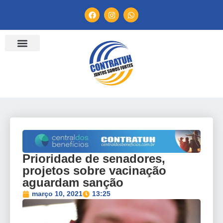
ENTIDADES FILIADAS
BANCO DE CONVENÇÕES
TV CONTRATUH
CANAL DE DENÚNCIA
Prioridade de senadores,
projetos sobre vacinação
aguardam sanção
março 10, 2021
13:25