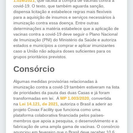
1.026/2021
, que facilita a compra de vacinas contra a
covid-19. O texto, que também aguarda sanção,
dispensa licitação e estabelece regras mais flexíveis
para a aquisição de insumos e serviços necessários à
imunização contra essa doença. Entre outras
determinações a matéria estabelece que a aplicação de
vacinas contra a covid-19 deve seguir o Plano Nacional
de Imunização (PNI) do Ministério da Saúde e autoriza
estados e municípios a comprar e aplicar imunizantes
caso a União não adquira doses suficientes para os
grupos prioritários previstos.
Consórcio
Algumas medidas provisórias relacionadas à
imunização contra a covid-19 também estiveram na lista
de prioridades da pauta das duas Casas e já foram
transformadas em lei. A
MP 1.003/2020
, convertida
na
Lei 14.121, de 2021
, autoriza o Brasil a aderir ao
projeto Covax Facility que funciona como uma
plataforma colaborativa financiada pelos países-
membros que apoia a pesquisa, o desenvolvimento e a
fabricação de uma ampla gama de vacinas. O consórcio
anunciou em fevereiro que o Brasil deve receber 10,6