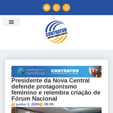
ENTIDADES FILIADAS
BANCO DE CONVENÇÕES
TV CONTRATUH
CANAL DE DENÚNCIA
Presidente da Nova Central
defende protagonismo
feminino e relembra criação de
Fórum Nacional
junho 2, 2026
08:08