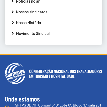
Notícias no ar
Nossos sindicatos
Nossa História
Movimento Sindical
Onde estamos
SRTVS QD 701 Conjunto “D” Lote 05 Bloco “B” sala 231