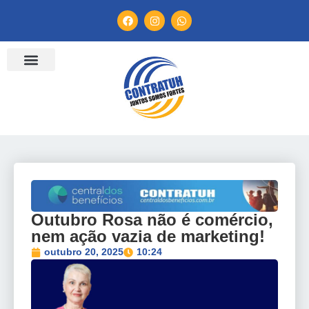
ENTIDADES FILIADAS
BANCO DE CONVENÇÕES
TV CONTRATUH
CANAL DE DENÚNCIA
Outubro Rosa não é comércio,
nem ação vazia de marketing!
outubro 20, 2025
10:24