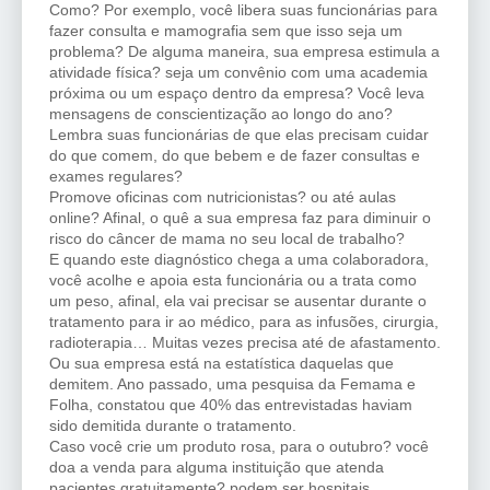
Como? Por exemplo, você libera suas funcionárias para
fazer consulta e mamografia sem que isso seja um
problema? De alguma maneira, sua empresa estimula a
atividade física? seja um convênio com uma academia
próxima ou um espaço dentro da empresa? Você leva
mensagens de conscientização ao longo do ano?
Lembra suas funcionárias de que elas precisam cuidar
do que comem, do que bebem e de fazer consultas e
exames regulares?
Promove oficinas com nutricionistas? ou até aulas
online? Afinal, o quê a sua empresa faz para diminuir o
risco do câncer de mama no seu local de trabalho?
E quando este diagnóstico chega a uma colaboradora,
você acolhe e apoia esta funcionária ou a trata como
um peso, afinal, ela vai precisar se ausentar durante o
tratamento para ir ao médico, para as infusões, cirurgia,
radioterapia… Muitas vezes precisa até de afastamento.
Ou sua empresa está na estatística daquelas que
demitem. Ano passado, uma pesquisa da Femama e
Folha, constatou que 40% das entrevistadas haviam
sido demitida durante o tratamento.
Caso você crie um produto rosa, para o outubro? você
doa a venda para alguma instituição que atenda
pacientes gratuitamente? podem ser hospitais,