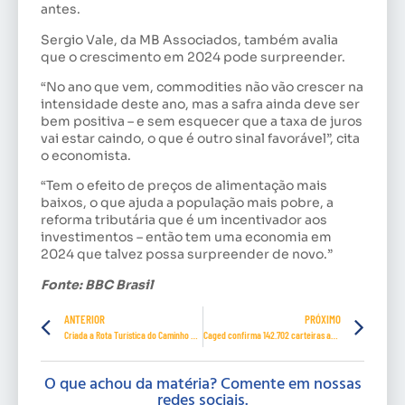
antes.
Sergio Vale, da MB Associados, também avalia
que o crescimento em 2024 pode surpreender.
“No ano que vem, commodities não vão crescer na
intensidade deste ano, mas a safra ainda deve ser
bem positiva – e sem esquecer que a taxa de juros
vai estar caindo, o que é outro sinal favorável”, cita
o economista.
“Tem o efeito de preços de alimentação mais
baixos, o que ajuda a população mais pobre, a
reforma tributária que é um incentivador aos
investimentos – então tem uma economia em
2024 que talvez possa surpreender de novo.”
Fonte: BBC Brasil
ANTERIOR
PRÓXIMO
Criada a Rota Turística do Caminho das Missões no Rio Grande do Sul
Caged confirma 142.702 carteiras assinadas, em julho, e 1.166.125, em 2023
O que achou da matéria? Comente em nossas
redes sociais.