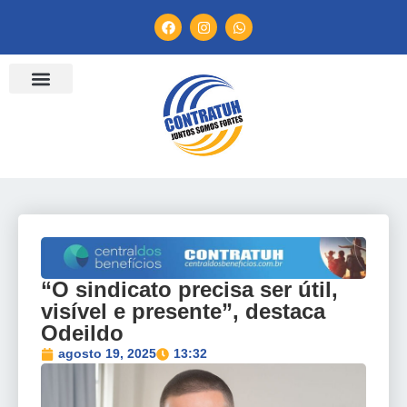
ENTIDADES FILIADAS
BANCO DE CONVENÇÕES
TV CONTRATUH
CANAL DE DENÚNCIA
“O sindicato precisa ser útil,
visível e presente”, destaca
Odeildo
agosto 19, 2025
13:32