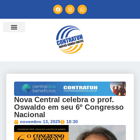
ENTIDADES FILIADAS
BANCO DE CONVENÇÕES
TV CONTRATUH
CANAL DE DENÚNCIA
Nova Central celebra o prof.
Oswaldo em seu 6º Congresso
Nacional
novembro 13, 2025
10:30