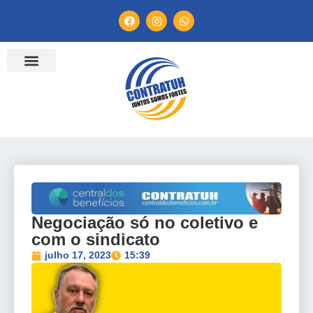
ENTIDADES FILIADAS
BANCO DE CONVENÇÕES
TV CONTRATUH
CANAL DE DENÚNCIA
Negociação só no coletivo e
com o sindicato
julho 17, 2023
15:39