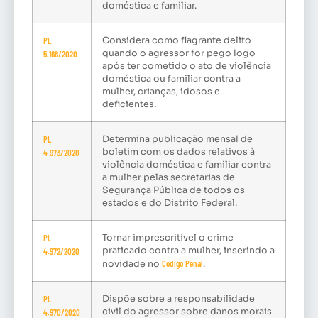
doméstica e familiar.
PL
Considera como flagrante delito
quando o agressor for pego logo
5.168/2020
após ter cometido o ato de violência
doméstica ou familiar contra a
mulher, crianças, idosos e
deficientes.
PL
Determina publicação mensal de
boletim com os dados relativos à
4.973/2020
violência doméstica e familiar contra
a mulher pelas secretarias de
Segurança Pública de todos os
estados e do Distrito Federal.
PL
Tornar imprescritível o crime
praticado contra a mulher, inserindo a
4.972/2020
Código Penal
novidade no
.
PL
Dispõe sobre a responsabilidade
civil do agressor sobre danos morais
4.970/2020