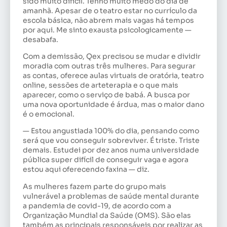
sido muito difícil. Tenho muito medo do dia de
amanhã. Apesar de o teatro estar no currículo da
escola básica, não abrem mais vagas há tempos
por aqui. Me sinto exausta psicologicamente —
desabafa.
Com a demissão, Qex precisou se mudar e dividir
moradia com outras três mulheres. Para segurar
as contas, oferece aulas virtuais de oratória, teatro
online, sessões de arteterapia e o que mais
aparecer, como o serviço de babá. A busca por
uma nova oportunidade é árdua, mas o maior dano
é o emocional.
— Estou angustiada 100% do dia, pensando como
será que vou conseguir sobreviver. É triste. Triste
demais. Estudei por dez anos numa universidade
pública super difícil de conseguir vaga e agora
estou aqui oferecendo faxina — diz.
As mulheres fazem parte do grupo mais
vulnerável a problemas de saúde mental durante
a pandemia de covid-19, de acordo com a
Organização Mundial da Saúde (OMS). São elas
também as principais responsáveis por realizar as