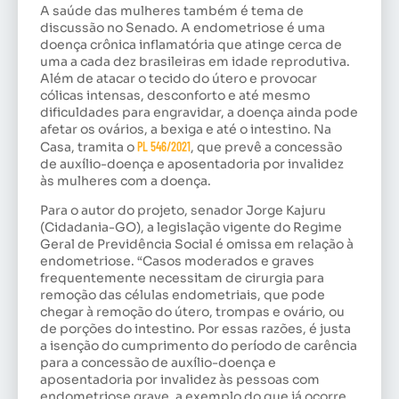
A saúde das mulheres também é tema de
discussão no Senado. A endometriose é uma
doença crônica inflamatória que atinge cerca de
uma a cada dez brasileiras em idade reprodutiva.
Além de atacar o tecido do útero e provocar
cólicas intensas, desconforto e até mesmo
dificuldades para engravidar, a doença ainda pode
afetar os ovários, a bexiga e até o intestino. Na
Casa, tramita o
PL 546/2021
, que prevê a concessão
de auxílio-doença e aposentadoria por invalidez
às mulheres com a doença.
Para o autor do projeto, senador Jorge Kajuru
(Cidadania-GO), a legislação vigente do Regime
Geral de Previdência Social é omissa em relação à
endometriose. “Casos moderados e graves
frequentemente necessitam de cirurgia para
remoção das células endometriais, que pode
chegar à remoção do útero, trompas e ovário, ou
de porções do intestino. Por essas razões, é justa
a isenção do cumprimento do período de carência
para a concessão de auxílio-doença e
aposentadoria por invalidez às pessoas com
endometriose grave, a exemplo do que já ocorre