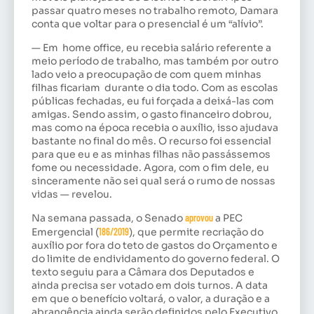
passar quatro meses no trabalho remoto, Damara
conta que voltar para o presencial é um “alívio”.
— Em home office, eu recebia salário referente a
meio período de trabalho, mas também por outro
lado veio a preocupação de com quem minhas
filhas ficariam durante o dia todo. Com as escolas
públicas fechadas, eu fui forçada a deixá-las com
amigas. Sendo assim, o gasto financeiro dobrou,
mas como na época recebia o auxílio, isso ajudava
bastante no final do mês. O recurso foi essencial
para que eu e as minhas filhas não passássemos
fome ou necessidade. Agora, com o fim dele, eu
sinceramente não sei qual será o rumo de nossas
vidas — revelou.
Na semana passada, o Senado
aprovou
a PEC
Emergencial (
186/2019
), que permite recriação do
auxílio por fora do teto de gastos do Orçamento e
do limite de endividamento do governo federal. O
texto seguiu para a Câmara dos Deputados e
ainda precisa ser votado em dois turnos. A data
em que o benefício voltará, o valor, a duração e a
abrangência ainda serão definidos pelo Executivo.