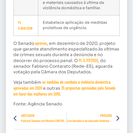
e materiais causados à vítima da
violência doméstica e familiar.
PL
Estabelece aplicação de medidas
protetivas de urgência.
5.609/2019
O Senado
aprovou
, em dezembro de 2020, projeto
que garante atendimento especializado às vítimas
de crimes sexuais durante a denúncia e no
decorrer do processo penal. O
PL 5.117/2020
, do
senador Fabiano Contarato (Rede-ES), aguarda
votação pela Câmara dos Deputados.
Veja também
as medidas de combate à violência doméstica
aprovadas em 2020
e outras
35 propostas aprovadas pelo Senado
em favor das mulheres em 2019
.
Fonte: Agência Senado
ANTERIOR
PRÓXIMO
Podcast Semana em Minutos CONTRATUH- Episódio 49
Coordenadora da bancada feminina destaca prioridades de votação no mês da mulher