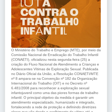
O Ministério do Trabalho e Emprego (MTE), por meio da
Comissão Nacional de Erradicação do Trabalho Infantil
(CONAETI), oficializou nesta segunda-feira (25) a
criação do Fluxo Nacional de Atendimento a Crianças e
Adolescentes Vítimas de Exploração Sexual. Publicada
no Diário Oficial da União, a Resolução CONAETI/MTE
nº 8 ampara-se na Convenção nº 182 da Organização
Internacional do Trabalho (OIT) e no Decreto nº
6.481/2008 para reconhecer a exploração sexual
infantojuvenil como uma das piores formas de trabalho
infantil. O principal objetivo da medida é garantir um
atendimento especializado, humanizado e integrado,
fortalecendo a rede de proteção e definindo diretrizes
claras que vão desde o acolhimento da vítima até a