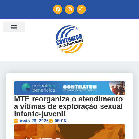
ENTIDADES FILIADAS
BANCO DE CONVENÇÕES
TV CONTRATUH
CANAL DE DENÚNCIA
MTE reorganiza o atendimento
a vítimas de exploração sexual
infanto-juvenil
maio 26, 2026
09:06