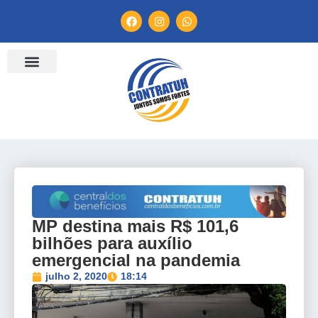
ENTIDADES FILIADAS
BANCO DE CONVENÇÕES
TV CONTRATUH
CANAL DE DENÚNCIA
MP destina mais R$ 101,6
bilhões para auxílio
emergencial na pandemia
julho 2, 2020
18:14