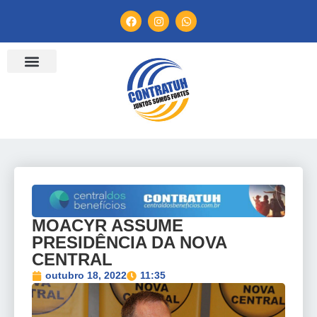
ENTIDADES FILIADAS
BANCO DE CONVENÇÕES
TV CONTRATUH
CANAL DE DENÚNCIA
MOACYR ASSUME
PRESIDÊNCIA DA NOVA
CENTRAL
outubro 18, 2022
11:35