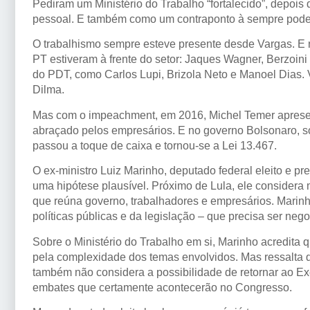
Pediram um Ministério do Trabalho “fortalecido”, depois
pessoal. E também como um contraponto à sempre pode
O trabalhismo sempre esteve presente desde Vargas. E n
PT estiveram à frente do setor: Jaques Wagner, Berzoini
do PDT, como Carlos Lupi, Brizola Neto e Manoel Dias. 
Dilma.
Mas com o impeachment, em 2016, Michel Temer apresento
abraçado pelos empresários. E no governo Bolsonaro, sob 
passou a toque de caixa e tornou-se a Lei 13.467.
O ex-ministro Luiz Marinho, deputado federal eleito e p
uma hipótese plausível. Próximo de Lula, ele considera
que reúna governo, trabalhadores e empresários. Marinh
políticas públicas e da legislação – que precisa ser neg
Sobre o Ministério do Trabalho em si, Marinho acredita 
pela complexidade dos temas envolvidos. Mas ressalta q
também não considera a possibilidade de retornar ao Exec
embates que certamente acontecerão no Congresso.