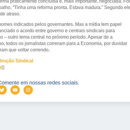
orma praticamente concluída e, mais importante, negociada. Foi
balho. “Tinha uma reforma pronta. Estava madura.” Segundo ele
de atraso.
nomes indicados pelos governantes. Mas a mídia tem papel
ciado o acordo entre governo e centrais sindicais para
mo – outro tema central no próximo período. Apesar de a
ho, todos os jornalistas correram para a Economia, por duvidar
eram que voltar correndo.
trução Sindical
H
Comente em nossas redes sociais.