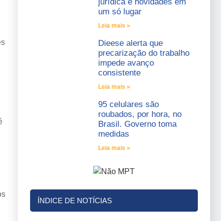
jurídica e novidades em
um só lugar
Leia mais »
es
Dieese alerta que
precarização do trabalho
impede avanço
consistente
Leia mais »
95 celulares são
roubados, por hora, no
é
Brasil. Governo toma
medidas
Leia mais »
os
ÍNDICE DE NOTÍCIAS