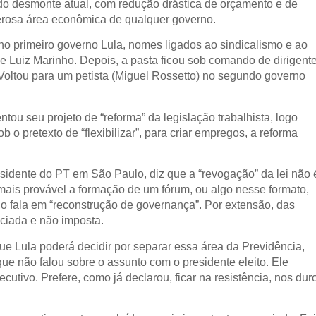
 do desmonte atual, com redução drástica de orçamento e de
rosa área econômica de qualquer governo.
o primeiro governo Lula, nomes ligados ao sindicalismo e ao
 e Luiz Marinho. Depois, a pasta ficou sob comando de dirigent
Voltou para um petista (Miguel Rossetto) no segundo governo
u seu projeto de “reforma” da legislação trabalhista, logo
o pretexto de “flexibilizar”, para criar empregos, a reforma
residente do PT em São Paulo, diz que a “revogação” da lei não 
 mais provável a formação de um fórum, ou algo nesse formato,
o fala em “reconstrução de governança”. Por extensão, das
ociada e não imposta.
que Lula poderá decidir por separar essa área da Previdência,
ue não falou sobre o assunto com o presidente eleito. Ele
utivo. Prefere, como já declarou, ficar na resistência, nos dur