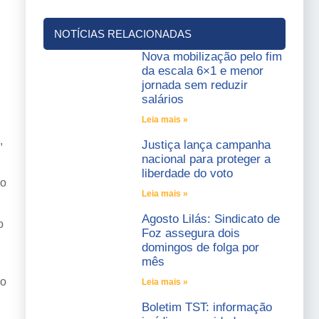
NOTÍCIAS RELACIONADAS
Nova mobilização pelo fim
da escala 6×1 e menor
jornada sem reduzir
salários
Leia mais »
,
Justiça lança campanha
nacional para proteger a
liberdade do voto
 o
Leia mais »
Agosto Lilás: Sindicato de
o
Foz assegura dois
domingos de folga por
mês
ão
Leia mais »
Boletim TST: informação