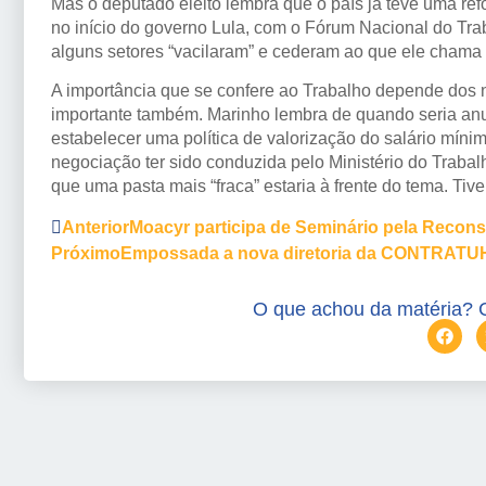
Mas o deputado eleito lembra que o país já teve uma ref
no início do governo Lula, com o Fórum Nacional do Tra
alguns setores “vacilaram” e cederam ao que ele chama 
A importância que se confere ao Trabalho depende dos 
importante também. Marinho lembra de quando seria anun
estabelecer uma política de valorização do salário míni
negociação ter sido conduzida pelo Ministério do Trabal
que uma pasta mais “fraca” estaria à frente do tema. Tiv
Anterior
Moacyr participa de Seminário pela Recons
Próximo
Empossada a nova diretoria da CONTRATU
O que achou da matéria? 