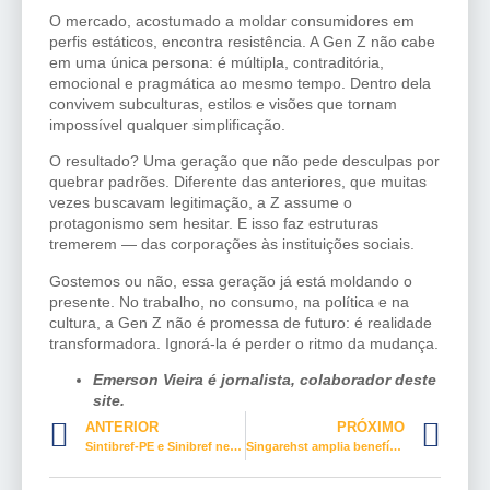
O mercado, acostumado a moldar consumidores em
perfis estáticos, encontra resistência. A Gen Z não cabe
em uma única persona: é múltipla, contraditória,
emocional e pragmática ao mesmo tempo. Dentro dela
convivem subculturas, estilos e visões que tornam
impossível qualquer simplificação.
O resultado? Uma geração que não pede desculpas por
quebrar padrões. Diferente das anteriores, que muitas
vezes buscavam legitimação, a Z assume o
protagonismo sem hesitar. E isso faz estruturas
tremerem — das corporações às instituições sociais.
Gostemos ou não, essa geração já está moldando o
presente. No trabalho, no consumo, na política e na
cultura, a Gen Z não é promessa de futuro: é realidade
transformadora. Ignorá-la é perder o ritmo da mudança.
Emerson Vieira é jornalista, colaborador deste
site.
ANTERIOR
PRÓXIMO
Sintibref-PE e Sinibref negociam a Convenção Coletiva 2026/2027
Singarehst amplia benefícios: lazer gratuito e plano odontológico