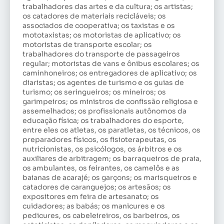
trabalhadores das artes e da cultura; os artistas;
os catadores de materiais recicláveis; os
associados de cooperativa; os taxistas e os
mototaxistas; os motoristas de aplicativo; os
motoristas de transporte escolar; os
trabalhadores do transporte de passageiros
regular; motoristas de vans e ônibus escolares; os
caminhoneiros; os entregadores de aplicativo; os
diaristas; os agentes de turismo e os guias de
turismo; os seringueiros; os mineiros; os
garimpeiros; os ministros de confissão religiosa e
assemelhados; os profissionais autônomos da
educação física; os trabalhadores do esporte,
entre eles os atletas, os paratletas, os técnicos, os
preparadores físicos, os fisioterapeutas, os
nutricionistas, os psicólogos, os árbitros e os
auxiliares de arbitragem; os barraqueiros de praia,
os ambulantes, os feirantes, os camelôs e as
baianas de acarajé; os garçons; os marisqueiros e
catadores de caranguejos; os artesãos; os
expositores em feira de artesanato; os
cuidadores; as babás; os manicures e os
pedicures, os cabeleireiros, os barbeiros, os