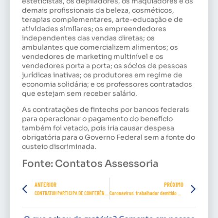
esteticistas, os depiladores, os maquiadores e os
demais profissionais da beleza, cosméticos,
terapias complementares, arte-educação e de
atividades similares; os empreendedores
independentes das vendas diretas; os
ambulantes que comercializem alimentos; os
vendedores de marketing multinível e os
vendedores porta a porta; os sócios de pessoas
jurídicas inativas; os produtores em regime de
economia solidária; e os professores contratados
que estejam sem receber salário.
As contratações de fintechs por bancos federais
para operacionar o pagamento do benefício
também foi vetado, pois iria causar despesa
obrigatória para o Governo Federal sem a fonte do
custeio discriminada.
Fonte: Contatos Assessoria
ANTERIOR
PRÓXIMO
CONTRATUH PARTICIPA DE CONFERÊNCIA INTERNACIONAL DA UITA.
Coronavírus: trabalhador demitido poderá manter plano de saúde por um ano