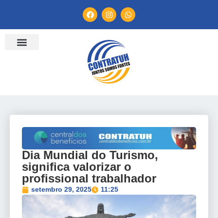
ENTIDADES FILIADAS
BANCO DE CONVENÇÕES
TV CONTRATUH
CANAL DE DENÚNCIA
Dia Mundial do Turismo,
significa valorizar o
profissional trabalhador
setembro 29, 2025
11:25