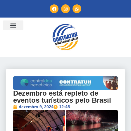
ENTIDADES FILIADAS
BANCO DE CONVENÇÕES
TV CONTRATUH
CANAL DE DENÚNCIA
Dezembro está repleto de
eventos turísticos pelo Brasil
dezembro 9, 2024
12:45