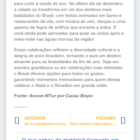
para curtir a virada do ano. No último dia de dezembro,
a cidade se transforma em um dos destinos mais
badalados do Brasil, com festas animadas em bares e
restaurantes da vila, com música ao vivo, danças e uma
queima de fogos de artifício que encanta a todos. E
você ainda pode aproveitar para pular as ondas após a
meia-noite nas águas mornas da região!
Essas celebrações refletem a diversidade cultural e a
alegria do povo brasileiro, tornando o país um destino
atraente para as festividades de fim de ano. Seja em
eventos grandiosos ou em celebrações mais intimistas,
o Brasil oferece opções para todos os gostos,
garantindo momentos memoráveis para quem deseja
celebrar o Natal e o Réveillon em grande estilo.
Fonte: Ascom MTur por Cacau Bispo
………
ANTERIOR
PRÓXIMO
Só os trabalhadores foram atingidos pela Reforma Trabalhista
Doze projetos aprovados na Câmara combatem a violência contra mulheres