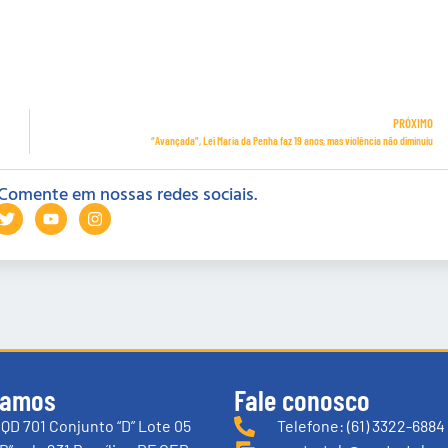
PRÓXIMO
“Avançada”, Lei Maria da Penha faz 19 anos, mas violência não diminuiu
Comente em nossas redes sociais.
tamos
Fale conosco
QD 701 Conjunto “D” Lote 05
Telefone: (61) 3322-6884