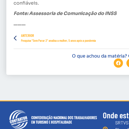
confiáveis.
Fonte: Assessoria de Comunicação do INSS
………
ANTERIOR
Pesquisa “Sem Parar 2” analisa a mulher, 5 anos após a pandemia
O que achou da matéria? 
Onde es
SRTVS 