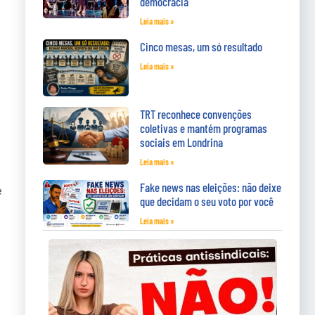
democracia
Leia mais »
Cinco mesas, um só resultado
Leia mais »
TRT reconhece convenções
coletivas e mantém programas
sociais em Londrina
Leia mais »
Fake news nas eleições: não deixe
e
que decidam o seu voto por você
Leia mais »