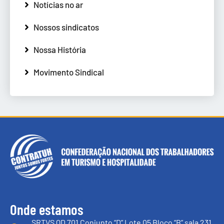
Notícias no ar
Nossos sindicatos
Nossa História
Movimento Sindical
Onde estamos
SRTVS QD 701 Conjunto “D” Lote 05 Bloco “B” sala 231